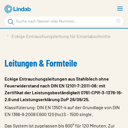
Zum
M
Hauptinhalt
a
Suchbegriff
springen
Suc
Seite
lös
Produkte
Eckige Entrauchungsleitung für Einzelabschnitte
durchsuchen
Planen mit Lindab
Wissen & Service
Leitungen & Formteile
Inspiration
Eckige Entrauchungsleitungen aus Stahlblech ohne
Unternehmen
Feuerwiderstand nach DIN EN 12101-7:2011-08; mit
Zertifikat der Leistungsbeständigkeit 0761-CPR-3-1376-16-
Nachhaltigkeit
2.6 und Leistungserklärung DoP 26/09/25.
Kontakt
Klassifizierung: DIN EN 13501-4 auf der Grundlage von DIN
EN 1366-9:2008 E600 120 (ho) S - 1500 single.
Wähle Sprache
Germany - Ventilation
Das System ist zugelassen bis 600° für 120 Minuten. Zur