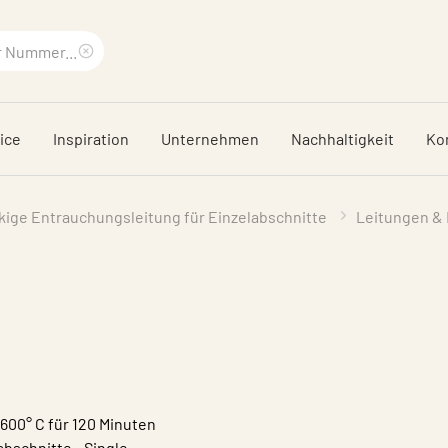
Suchbegriff
löschen
ice
Inspiration
Unternehmen
Nachhaltigkeit
Ko
kige Entrauchungsleitung für Einzelabschnitte
Leitungen & 
600° C für 120 Minuten
bschnitte - Single