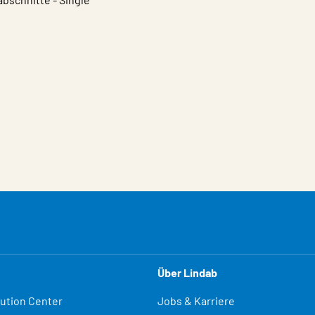
Über Lindab
lution Center
Jobs & Karriere