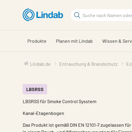
Zum
Hauptinhalt
Suchbegriff
springen
Seite
durchsuchen
Produkte
Planen mit Lindab
Wissen & Serv
Lindab.de
Entrauchung & Brandschutz
Ec
LBSRSS
LBSRSS für Smoke Control Sysstem
Kanal-Etagenbogen
Das Produkt ist gemäß DIN EN 12101-7 zugelassen für 
in einem Rauch- und Wärmeabsaugsystem für Einzela