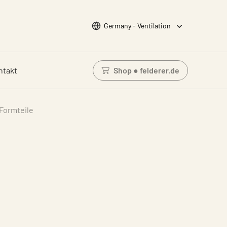
Wähle Sprache
Germany - Ventilation
ntakt
Shop ● felderer.de
Einloggen um den Waren
Formteile