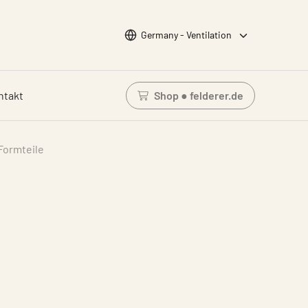
Wähle Sprache
Germany - Ventilation
ntakt
Shop ● felderer.de
Einloggen um den Waren
Formteile