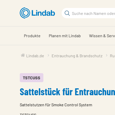
Zum
Hauptinhalt
Suchbegriff
springen
Seite
durchsuchen
Produkte
Planen mit Lindab
Wissen & Serv
Lindab.de
Entrauchung & Brandschutz
Ru
TSTCUSS
Sattelstück für Entrauchu
Sattelstutzen für Smoke Control System
TSTCUSS