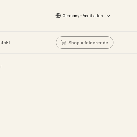
Wähle Sprache
Germany - Ventilation
ntakt
Shop ● felderer.de
Einloggen um den Waren
r