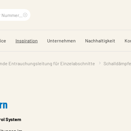
Suchbegriff
löschen
ice
Inspiration
Unternehmen
Nachhaltigkeit
Ko
nde Entrauchungsleitung für Einzelabschnitte
Schalldämpfe
rn
rol System
eitungen im