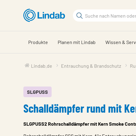
Zum
Hauptinhalt
Suchbegriff
springen
Seite
durchsuchen
Produkte
Planen mit Lindab
Wissen & Serv
Lindab.de
Entrauchung & Brandschutz
Ru
SLGPUSS
Schalldämpfer rund mit Ke
SLGPUSS2 Rohrschalldämpfer mit Kern Smoke Cont
Rohrschalldämpfer SCS mit Kern, für Entrauchungsl