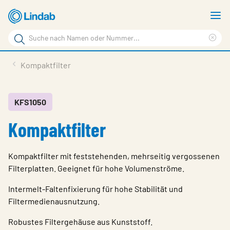
Zum
M
Hauptinhalt
a
Suchbegriff
springen
Suc
Seite
lös
Produkte
Kompaktfilter
durchsuchen
Planen mit Lindab
Wissen & Service
KFS1050
Kompaktfilter
Inspiration
Unternehmen
Kompaktfilter mit feststehenden, mehrseitig vergossenen
Nachhaltigkeit
Filterplatten. Geeignet für hohe Volumenströme.
Kontakt
Intermelt-Faltenfixierung für hohe Stabilität und
Filtermedienausnutzung.
Wähle Sprache
Germany - Ventilation
Robustes Filtergehäuse aus Kunststoff.