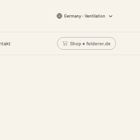
Wähle Sprache
Germany - Ventilation
ntakt
Shop ● felderer.de
Einloggen um den Waren