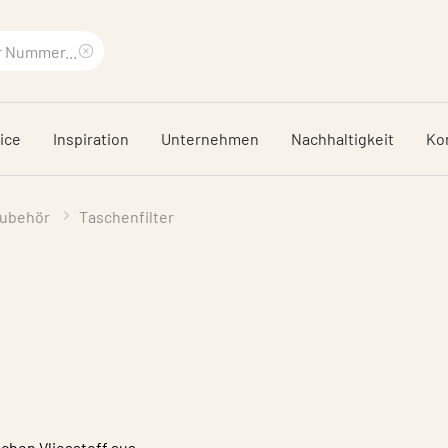
Suchbegriff
löschen
ice
Inspiration
Unternehmen
Nachhaltigkeit
Ko
Zubehör
Taschenfilter
chen Vliesstoff aus