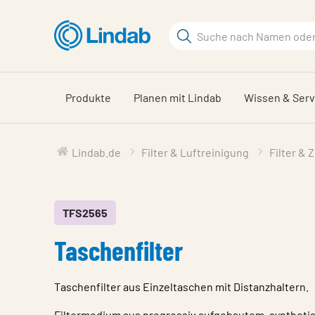
Zum
Hauptinhalt
Suchbegriff
springen
Seite
durchsuchen
Produkte
Planen mit Lindab
Wissen & Serv
Lindab.de
Filter & Luftreinigung
Filter & 
TFS2565
Taschenfilter
Taschenfilter aus Einzeltaschen mit Distanzhaltern.
Filtermedium aus progressiv aufgebautem, synthetis