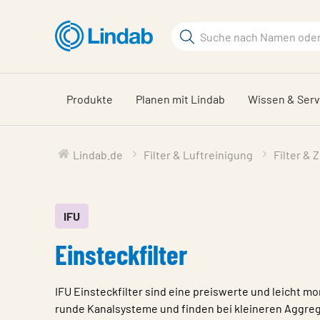
Zum
Hauptinhalt
Suchbegriff
springen
Seite
durchsuchen
Produkte
Planen mit Lindab
Wissen & Serv
Lindab.de
Filter & Luftreinigung
Filter & 
IFU
Einsteckfilter
IFU Einsteckfilter sind eine preiswerte und leicht m
runde Kanalsysteme und finden bei kleineren Aggreg