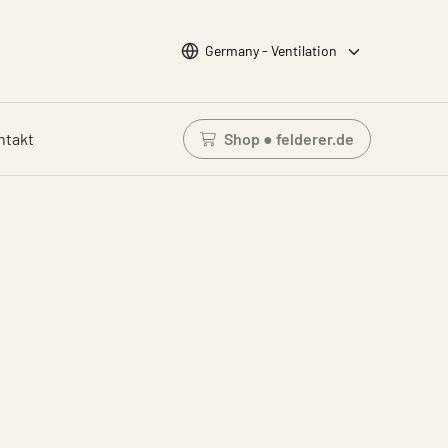
Wähle Sprache
Germany - Ventilation
ntakt
Shop ● felderer.de
Einloggen um den Waren