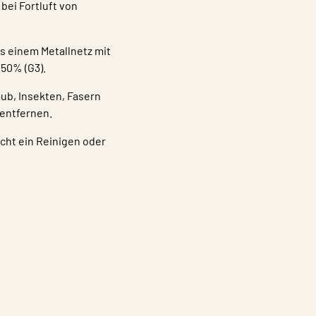
ei Fortluft von
s einem Metallnetz mit
50% (G3).
ub, Insekten, Fasern
 entfernen.
cht ein Reinigen oder