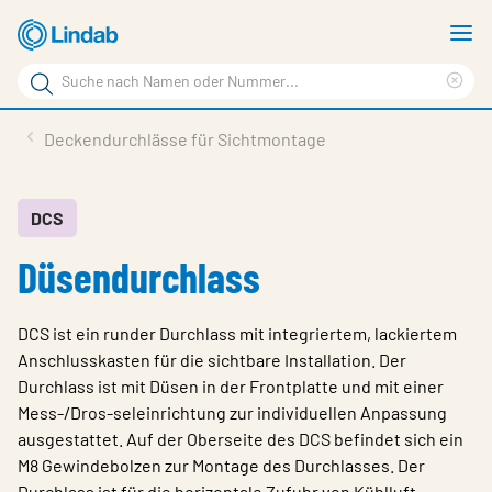
Zum
M
Hauptinhalt
a
Suchbegriff
springen
Suc
Seite
lös
Produkte
Deckendurchlässe für Sichtmontage
durchsuchen
Planen mit Lindab
Wissen & Service
DCS
Düsendurchlass
Inspiration
Unternehmen
DCS ist ein runder Durchlass mit integriertem, lackiertem
Nachhaltigkeit
Anschlusskasten für die sichtbare Installation. Der
Durchlass ist mit Düsen in der Frontplatte und mit einer
Kontakt
Mess-/Dros-seleinrichtung zur individuellen Anpassung
ausgestattet. Auf der Oberseite des DCS befindet sich ein
Wähle Sprache
Germany - Ventilation
M8 Gewindebolzen zur Montage des Durchlasses. Der
Durchlass ist für die horizontale Zufuhr von Kühlluft