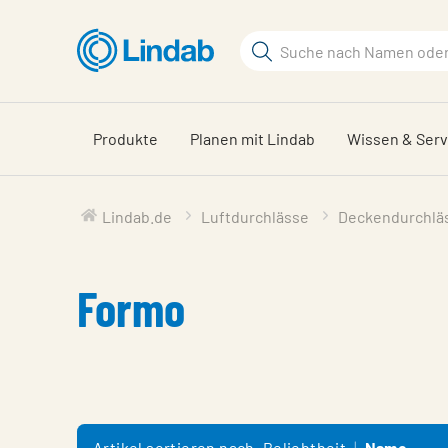
Zum
Hauptinhalt
Suchbegriff
springen
Seite
durchsuchen
Produkte
Planen mit Lindab
Wissen & Serv
Lindab.de
Luftdurchlässe
Deckendurchlä
Formo
Artikel sortieren nach
Beliebtheit
Name