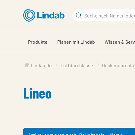
Zum
Hauptinhalt
Suchbegriff
springen
Seite
durchsuchen
Produkte
Planen mit Lindab
Wissen & Serv
Lindab.de
Luftdurchlässe
Deckendurchlä
Lineo
Artikel sortieren nach
Beliebtheit
Name