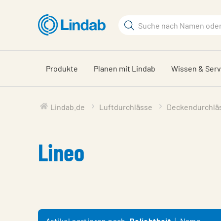
Zum
Hauptinhalt
Suchbegriff
springen
Seite
durchsuchen
Produkte
Planen mit Lindab
Wissen & Serv
Lindab.de
Luftdurchlässe
Deckendurchlä
Lineo
Artikel sortieren nach
Beliebtheit
Name