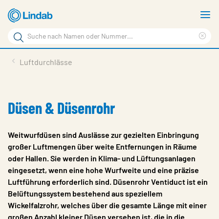
Zum
M
Hauptinhalt
a
Suchbegriff
springen
Suc
Seite
lös
Produkte
Luftdurchlässe
durchsuchen
Planen mit Lindab
Wissen & Service
Düsen & Düsenrohr
Inspiration
Weitwurfdüsen sind Auslässe zur gezielten Einbringung
Unternehmen
großer Luftmengen über weite Entfernungen in Räume
oder Hallen. Sie werden in Klima- und Lüftungsanlagen
Nachhaltigkeit
eingesetzt, wenn eine hohe Wurfweite und eine präzise
Kontakt
Luftführung erforderlich sind. Düsenrohr Ventiduct ist ein
Belüftungssystem bestehend aus speziellem
Wähle Sprache
Germany - Ventilation
Wickelfalzrohr, welches über die gesamte Länge mit einer
großen Anzahl kleiner Düsen versehen ist, die in die