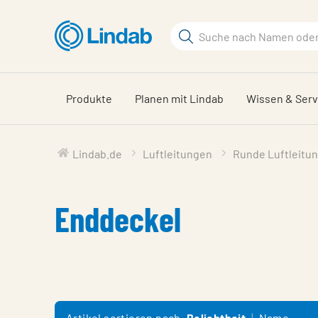
Zum
Hauptinhalt
Suchbegriff
springen
Seite
durchsuchen
Produkte
Planen mit Lindab
Wissen & Serv
Lindab.de
Luftleitungen
Runde Luftleitu
Enddeckel
Artikel sortieren nach
Beliebtheit
Name