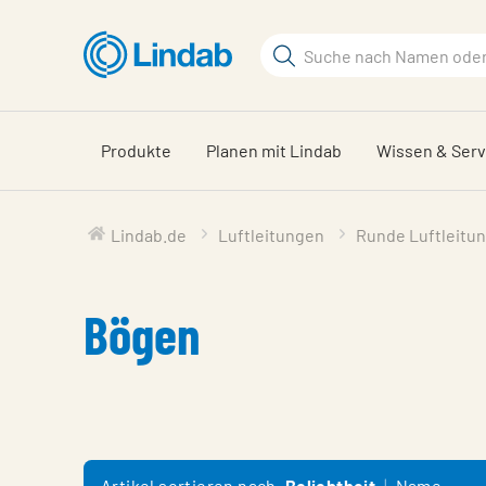
Zum
Hauptinhalt
Suchbegriff
springen
Seite
durchsuchen
Produkte
Planen mit Lindab
Wissen & Serv
Lindab.de
Luftleitungen
Runde Luftleitu
Bögen
Artikel sortieren nach
Beliebtheit
Name