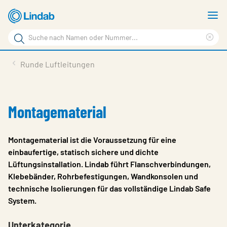
Zum
M
Hauptinhalt
a
Suchbegriff
springen
Suc
Seite
lös
Produkte
Runde Luftleitungen
durchsuchen
Planen mit Lindab
Wissen & Service
Montagematerial
Inspiration
Montagematerial ist die Voraussetzung für eine
Unternehmen
einbaufertige, statisch sichere und dichte
Lüftungsinstallation. Lindab führt Flanschverbindungen,
Nachhaltigkeit
Klebebänder, Rohrbefestigungen, Wandkonsolen und
Kontakt
technische Isolierungen für das vollständige Lindab Safe
System.
Wähle Sprache
Germany - Ventilation
Unterkategorie