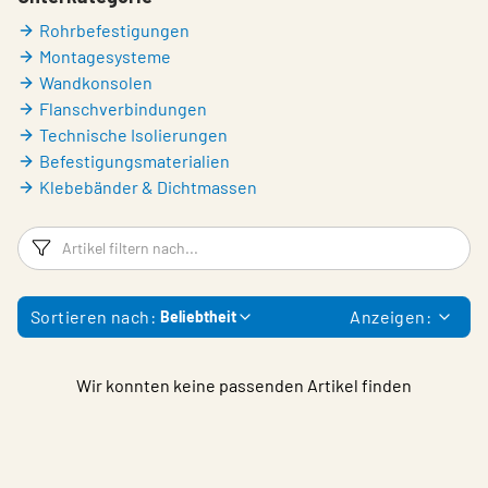
Rohrbefestigungen
Montagesysteme
Wandkonsolen
Flanschverbindungen
Technische Isolierungen
Befestigungsmaterialien
Klebebänder & Dichtmassen
Filter
Ar
Sortieren nach:
Anzeigen:
Beliebtheit
Wir konnten keine passenden Artikel finden