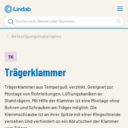
Zum
M
Hauptinhalt
a
Suchbegriff
springen
Suc
Seite
lös
Produkte
Befestigungsmaterialien
durchsuchen
Planen mit Lindab
Wissen & Service
TK
Trägerklammer
Inspiration
Unternehmen
Trägerklammer aus Temperguß, verzinkt. Geeignet zur
Nachhaltigkeit
Montage von Rohrleitungen, Lüftungskanälen an
Stahlträgern. Mit Hilfe der Klammer ist eine Montage ohne
Kontakt
Bohren und Schrauben am Träger möglich. Die
Klemmschraube ist an ihrer Spitze mit einer Ringschneide
Wähle Sprache
Germany - Ventilation
versehen Und verhindert so ein Abrutschen der Klammer
vom Träger.