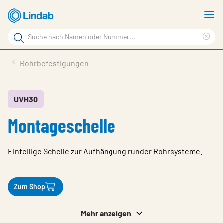
Zum
M
Hauptinhalt
a
Suchbegriff
springen
Suc
Seite
lös
Produkte
Rohrbefestigungen
durchsuchen
Planen mit Lindab
Wissen & Service
UVH30
Montageschelle
Inspiration
Unternehmen
Einteilige Schelle zur Aufhängung runder Rohrsysteme.
Nachhaltigkeit
Kontakt
Zum Shop
Wähle Sprache
Germany - Ventilation
Mehr anzeigen