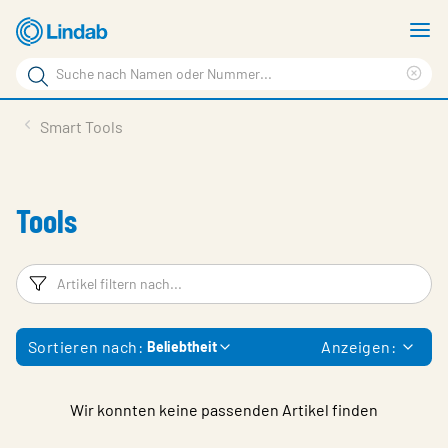
Zum
M
Hauptinhalt
a
Suchbegriff
springen
Suc
Seite
lös
Produkte
Smart Tools
durchsuchen
Planen mit Lindab
Wissen & Service
Tools
Inspiration
Filter
Ar
Unternehmen
Nachhaltigkeit
Sortieren nach:
Anzeigen:
Beliebtheit
Kontakt
Wähle Sprache
Wir konnten keine passenden Artikel finden
Germany - Ventilation