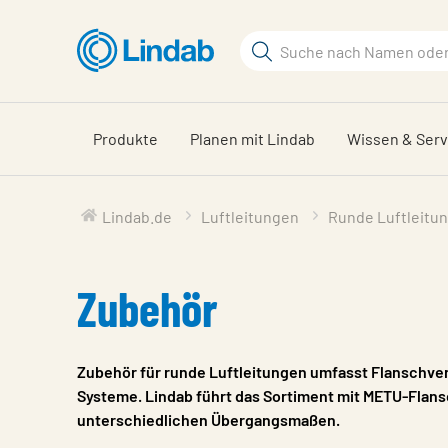
Zum
Hauptinhalt
Suchbegriff
springen
Seite
durchsuchen
Produkte
Planen mit Lindab
Wissen & Serv
Lindab.de
Luftleitungen
Runde Luftleitu
Zubehör
Zubehör für runde Luftleitungen umfasst Flanschv
Systeme. Lindab führt das Sortiment mit METU-Flan
unterschiedlichen Übergangsmaßen.