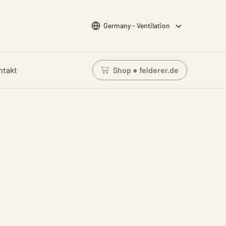
Wähle Sprache
Germany - Ventilation
ntakt
Shop ● felderer.de
Einloggen um den Waren