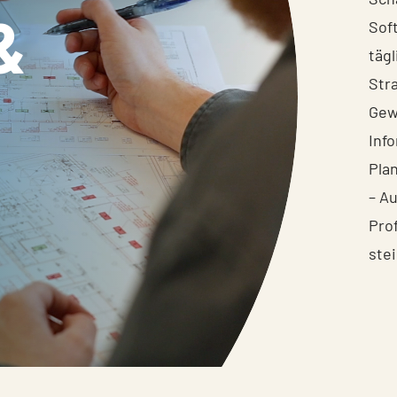
&
Sof
tägl
Str
Gew
Inf
Pla
– A
Prof
ste