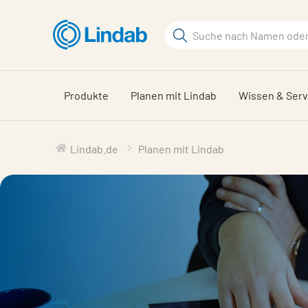
Zum
Hauptinhalt
Suchbegriff
springen
Seite
durchsuchen
Produkte
Planen mit Lindab
Wissen & Serv
Lindab.de
Planen mit Lindab