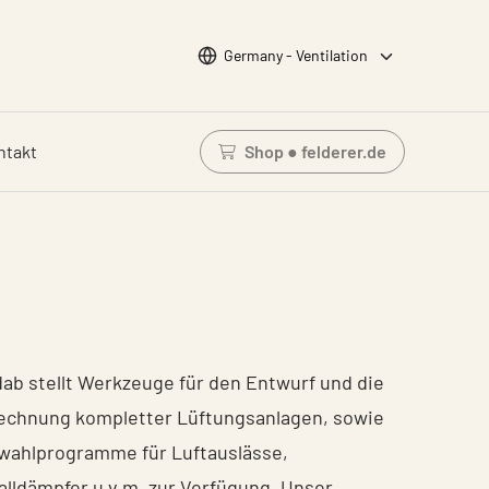
Wähle Sprache
Germany - Ventilation
ntakt
Shop ● felderer.de
Einloggen um den Waren
dab stellt Werkzeuge für den Entwurf und die
echnung kompletter Lüftungsanlagen, sowie
wahlprogramme für Luftauslässe,
alldämpfer u.v.m. zur Verfügung. Unser