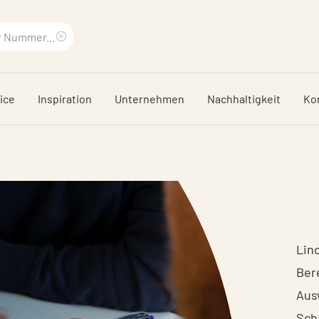
Suchbegriff
löschen
ice
Inspiration
Unternehmen
Nachhaltigkeit
Ko
Lin
Ber
Aus
Sch