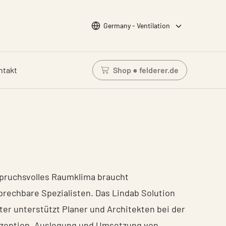
Wähle Sprache
Germany - Ventilation
ntakt
Shop ● felderer.de
Einloggen um den Waren
pruchsvolles Raumklima braucht
prechbare Spezialisten. Das Lindab Solution
ter unterstützt Planer und Architekten bei der
zeption, Auslegung und Umsetzung von