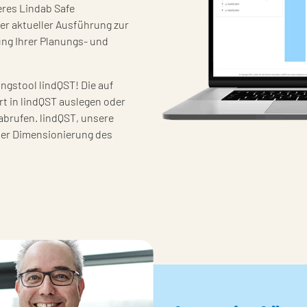
res Lindab Safe
r aktueller Ausführung zur
ung Ihrer Planungs- und
gungstool lindQST!
Die auf
t in lindQST auslegen oder
brufen. lindQST, unsere
der Dimensionierung des