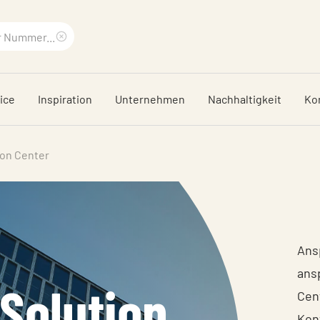
Suchbegriff
löschen
ice
Inspiration
Unternehmen
Nachhaltigkeit
Ko
ion Center
Ans
ans
Solution
Cen
Kon