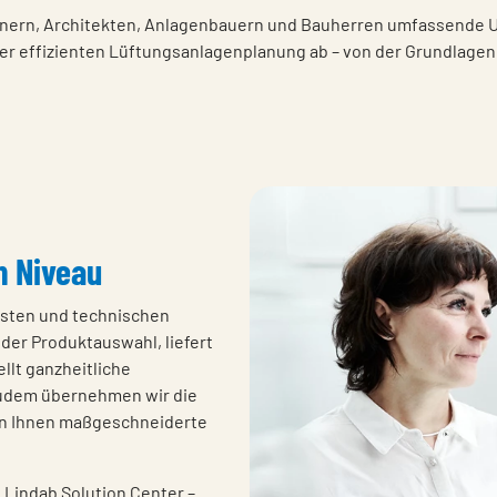
nern, Architekten, Anlagenbauern und Bauherren umfassende Unt
r effizienten Lüftungsanlagenplanung ab – von der Grundlagene
m Niveau
isten und technischen
 der Produktauswahl, liefert
llt ganzheitliche
Zudem übernehmen wir die
en Ihnen maßgeschneiderte
 Lindab Solution Center –