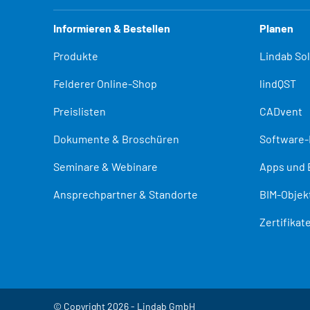
Informieren & Bestellen
Planen
Produkte
Lindab So
Felderer Online-Shop
lindQST
Preislisten
CADvent
Dokumente & Broschüren
Software
Seminare & Webinare
Apps und 
Ansprechpartner & Standorte
BIM-Objek
Zertifika
© Copyright 2026 - Lindab GmbH