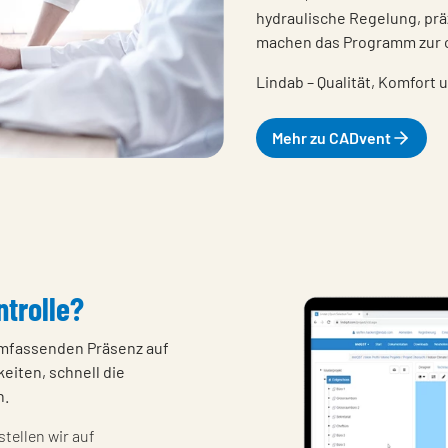
hydraulische Regelung, pr
machen das Programm zur o
Lindab – Qualität, Komfort 
Mehr zu CADvent
ntrolle?
umfassenden Präsenz auf
eiten, schnell die
n.
tellen wir auf