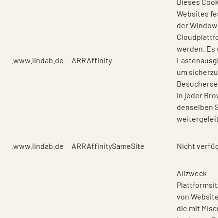
Dieses Cook
Websites fes
der Window
Cloudplattf
werden. Es 
.www.lindab.de
ARRAffinity
Lastenausg
um sicherzu
Besucherse
in jeder Br
denselben 
weitergelei
.www.lindab.de
ARRAffinitySameSite
Nicht verfü
Allzweck-
Plattformsi
von Website
die mit Misc