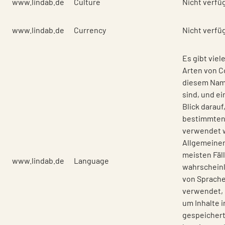
www.lindab.de
Culture
Nicht verfü
www.lindab.de
Currency
Nicht verfü
Es gibt vie
Arten von Co
diesem Nam
sind, und ei
Blick darauf
bestimmten
verwendet w
Allgemeinen
meisten Fäl
www.lindab.de
Language
wahrscheinl
von Sprache
verwendet,
um Inhalte i
gespeicher