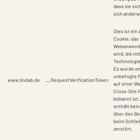
dass sie si
sich anderwe
Dies ist ein
Cookie, das
Webanwend
wird, die mi
Technologie
Es wurde en
unbefugte P
www.lindab.de
__RequestVerificationToken
auf einer We
Cross-Site 
bekannt ist,
enthält kei
über den Be
beim Schlie
zerstört.