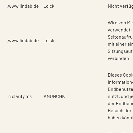
.www.lindab.de
_clck
Nicht verfü
Wird von Mic
verwendet,
Seitenaufru
.www.lindab.de
_clsk
mit einer ei
Sitzungsauf
verbinden.
Dieses Cook
Information
Endbenutze
.c.clarity.ms
ANONCHK
nutzt, und 
der Endben
Besuch der
haben könn