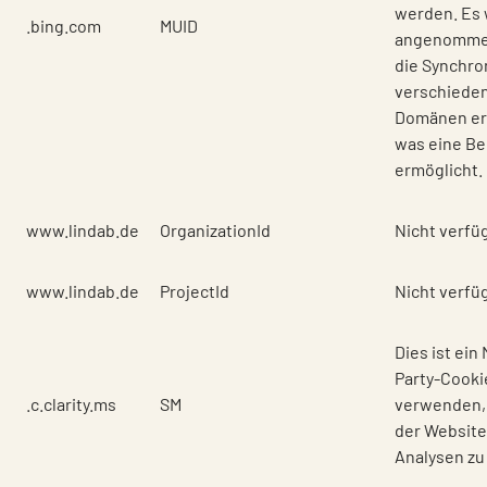
werden. Es 
.bing.com
MUID
angenommen
die Synchron
verschieden
Domänen er
was eine Be
ermöglicht.
www.lindab.de
OrganizationId
Nicht verfü
www.lindab.de
ProjectId
Nicht verfü
Dies ist ein
Party-Cookie
.c.clarity.ms
SM
verwenden,
der Website
Analysen zu