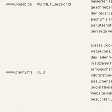
basierten T
www.lindab.de
ASP.NET_SessionId
geschrieben
der Regel v
anonymisie
Benutzersit
Server zu v
Dieses Cooki
Regel von Ds
das Teilen 
in sozialen 
ermöglichen
www.clarity.ms
CLID
Information
Besucher s
Social Medi
Website-Inh
besuchten Se