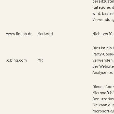
bereitzustel
Kategorie, 
wird, basier
Verwendung
www.lindab.de
MarketId
Nicht verfü
Dies ist ein
Party-Cookie
.c.bing.com
MR
verwenden,
der Website
Analysen zu
Dieses Cook
Microsoft hä
Benutzerke
Sie kann du
Microsoft-S