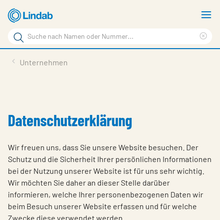
Zum
M
Hauptinhalt
a
Suchbegriff
springen
Suc
Seite
lös
Produkte
Unternehmen
durchsuchen
Planen mit Lindab
Wissen & Service
Datenschutzerklärung
Inspiration
Unternehmen
Wir freuen uns, dass Sie unsere Website besuchen. Der
Schutz und die Sicherheit Ihrer persönlichen Informationen
Nachhaltigkeit
bei der Nutzung unserer Website ist für uns sehr wichtig.
Kontakt
Wir möchten Sie daher an dieser Stelle darüber
informieren, welche Ihrer personenbezogenen Daten wir
Wähle Sprache
Germany - Ventilation
beim Besuch unserer Website erfassen und für welche
Zwecke diese verwendet werden.