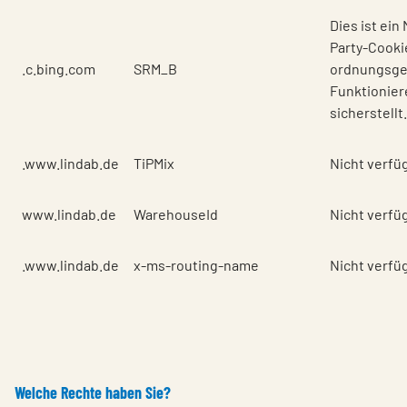
Dies ist ein
Party-Cooki
.c.bing.com
SRM_B
ordnungsg
Funktionier
sicherstellt.
.www.lindab.de
TiPMix
Nicht verfü
www.lindab.de
WarehouseId
Nicht verfü
.www.lindab.de
x-ms-routing-name
Nicht verfü
Welche Rechte haben Sie?