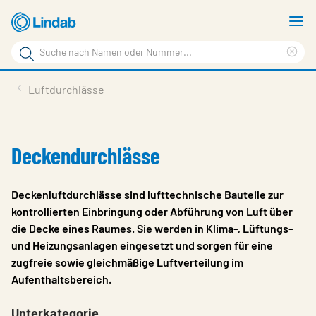
Zum
M
Hauptinhalt
a
Suchbegriff
springen
Suc
Seite
lös
Produkte
Luftdurchlässe
durchsuchen
Planen mit Lindab
Wissen & Service
Deckendurchlässe
Inspiration
Deckenluftdurchlässe sind lufttechnische Bauteile zur
Unternehmen
kontrollierten Einbringung oder Abführung von Luft über
die Decke eines Raumes. Sie werden in Klima-, Lüftungs-
Nachhaltigkeit
und Heizungsanlagen eingesetzt und sorgen für eine
Kontakt
zugfreie sowie gleichmäßige Luftverteilung im
Aufenthaltsbereich.
Wähle Sprache
Germany - Ventilation
Unterkategorie