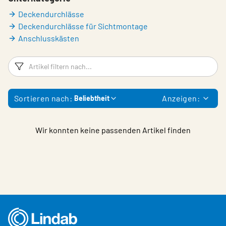
Deckendurchlässe
Deckendurchlässe für Sichtmontage
Anschlusskästen
Filter
Ar
Sortieren nach:
Anzeigen:
Beliebtheit
Wir konnten keine passenden Artikel finden