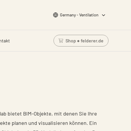
Wähle Sprache
Germany - Ventilation
ntakt
Shop ● felderer.de
Einloggen um den Waren
dab bietet BIM-Objekte, mit denen Sie Ihre
jekte planen und visualisieren können. Ein