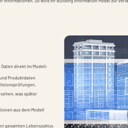
r Informationen. So wird Ihr Building Information Model zur ver
 Daten direkt im Modell:
 und Produktdaten
llisionsprüfungen.
 sehen, was später
tionen aus dem Modell
den gesamten Lebenszyklus