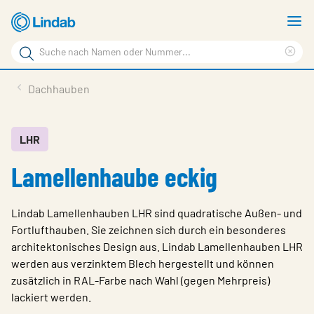
Zum
M
Hauptinhalt
a
Suchbegriff
springen
Suc
Seite
lös
Produkte
Dachhauben
durchsuchen
Planen mit Lindab
Wissen & Service
LHR
Lamellenhaube eckig
Inspiration
Unternehmen
Lindab Lamellenhauben LHR sind quadratische Außen- und
Nachhaltigkeit
Fortlufthauben. Sie zeichnen sich durch ein besonderes
architektonisches Design aus. Lindab Lamellenhauben LHR
Kontakt
werden aus verzinktem Blech hergestellt und können
zusätzlich in RAL-Farbe nach Wahl (gegen Mehrpreis)
Wähle Sprache
Germany - Ventilation
lackiert werden.