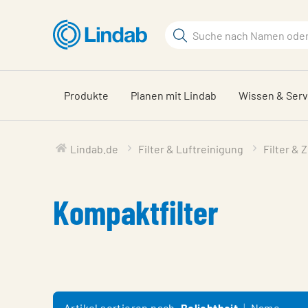
Zum
Hauptinhalt
Suchbegriff
springen
Seite
durchsuchen
Produkte
Planen mit Lindab
Wissen & Serv
Lindab.de
Filter & Luftreinigung
Filter & 
Kompaktfilter
Artikel sortieren nach
Beliebtheit
Name