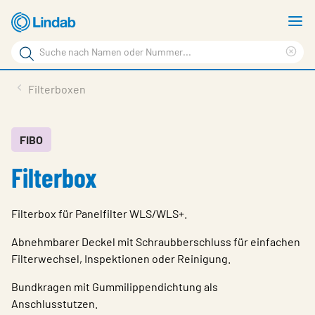
Zum
M
Hauptinhalt
a
Suchbegriff
springen
Suc
Seite
lös
Produkte
Filterboxen
durchsuchen
Planen mit Lindab
Wissen & Service
FIBO
Filterbox
Inspiration
Unternehmen
Filterbox für Panelfilter WLS/WLS+.
Nachhaltigkeit
Abnehmbarer Deckel mit Schraubberschluss für einfachen
Kontakt
Filterwechsel, Inspektionen oder Reinigung.
Bundkragen mit Gummilippendichtung als
Wähle Sprache
Germany - Ventilation
Anschlusstutzen.