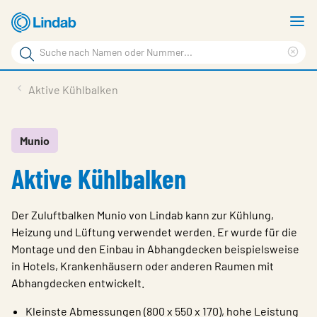
Zum
M
Hauptinhalt
a
Suchbegriff
springen
Suc
Seite
lös
Produkte
Aktive Kühlbalken
durchsuchen
Planen mit Lindab
Wissen & Service
Munio
Aktive Kühlbalken
Inspiration
Unternehmen
Der Zuluftbalken Munio von Lindab kann zur Kühlung,
Nachhaltigkeit
Heizung und Lüftung verwendet werden. Er wurde für die
Montage und den Einbau in Abhangdecken beispielsweise
Kontakt
in Hotels, Krankenhäusern oder anderen Raumen mit
Abhangdecken entwickelt.
Wähle Sprache
Germany - Ventilation
Kleinste Abmessungen (800 x 550 x 170), hohe Leistung