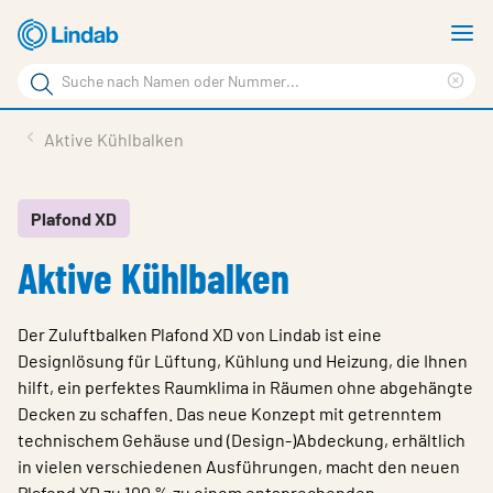
Zum
M
Hauptinhalt
a
Suchbegriff
springen
Suc
Seite
lös
Produkte
Aktive Kühlbalken
durchsuchen
Planen mit Lindab
Wissen & Service
Plafond XD
Aktive Kühlbalken
Inspiration
Unternehmen
Der Zuluftbalken Plafond XD von Lindab ist eine
Nachhaltigkeit
Designlösung für Lüftung, Kühlung und Heizung, die Ihnen
hilft, ein perfektes Raumklima in Räumen ohne abgehängte
Kontakt
Decken zu schaffen. Das neue Konzept mit getrenntem
technischem Gehäuse und (Design-)Abdeckung, erhältlich
Wähle Sprache
Germany - Ventilation
in vielen verschiedenen Ausführungen, macht den neuen
Plafond XD zu 100 % zu einem entsprechenden