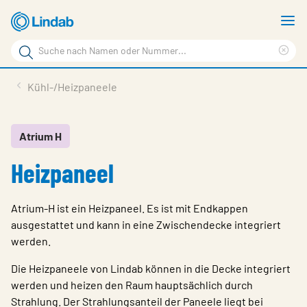
Zum
M
Hauptinhalt
a
Suchbegriff
springen
Suc
Seite
lös
Produkte
Kühl-/Heizpaneele
durchsuchen
Planen mit Lindab
Wissen & Service
Atrium H
Heizpaneel
Inspiration
Unternehmen
Atrium-H ist ein Heizpaneel. Es ist mit Endkappen
Nachhaltigkeit
ausgestattet und kann in eine Zwischendecke integriert
werden.
Kontakt
Die Heizpaneele von Lindab können in die Decke integriert
Wähle Sprache
werden und heizen den Raum hauptsächlich durch
Germany - Ventilation
Strahlung. Der Strahlungsanteil der Paneele liegt bei