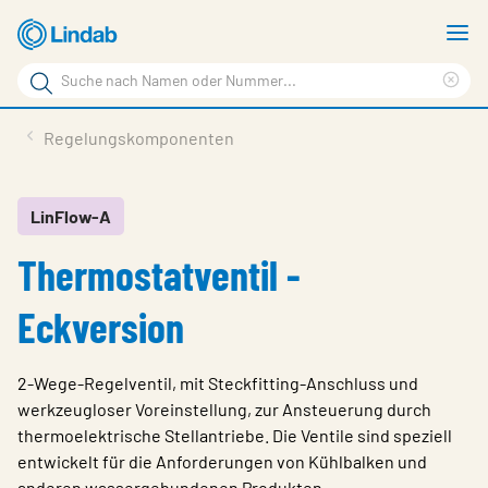
Zum
M
Hauptinhalt
a
Suchbegriff
springen
Suc
Seite
lös
Produkte
Regelungskomponenten
durchsuchen
Planen mit Lindab
Wissen & Service
LinFlow-A
Thermostatventil -
Inspiration
Unternehmen
Eckversion
Nachhaltigkeit
2-Wege-Regelventil, mit Steckfitting-Anschluss und
Kontakt
werkzeugloser Voreinstellung, zur Ansteuerung durch
thermoelektrische Stellantriebe. Die Ventile sind speziell
Wähle Sprache
Germany - Ventilation
entwickelt für die Anforderungen von Kühlbalken und
anderen wassergebundenen Produkten.