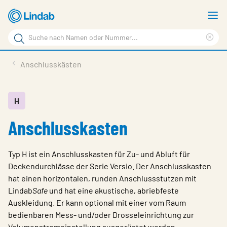
Zum
M
Hauptinhalt
a
Suchbegriff
springen
Suc
Seite
lös
Produkte
Anschlusskästen
durchsuchen
Planen mit Lindab
Wissen & Service
H
Anschlusskasten
Inspiration
Unternehmen
Typ H ist ein Anschlusskasten für Zu- und Abluft für
Nachhaltigkeit
Deckendurchlässe der Serie Versio. Der Anschlusskasten
hat einen horizontalen, runden Anschlussstutzen mit
Kontakt
Lindab
Safe
und hat eine akustische, abriebfeste
Auskleidung. Er kann optional mit einer vom Raum
Wähle Sprache
Germany - Ventilation
bedienbaren Mess- und/oder Drosseleinrichtung zur
Volumenstromeinstellung ausgerüstet werden.