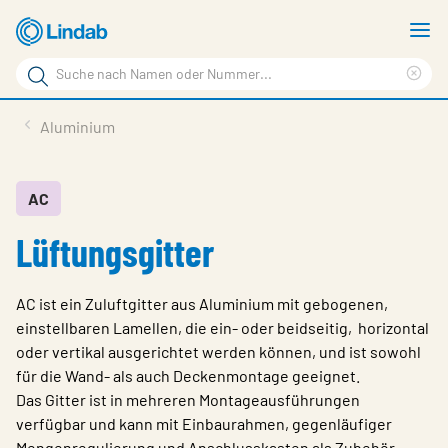
Zum
M
Hauptinhalt
a
Suchbegriff
springen
Suc
Seite
lös
Produkte
Aluminium
durchsuchen
Planen mit Lindab
Wissen & Service
AC
Lüftungsgitter
Inspiration
Unternehmen
AC ist ein Zuluftgitter aus Aluminium mit gebogenen,
Nachhaltigkeit
einstellbaren Lamellen, die ein- oder beidseitig, horizontal
oder vertikal ausgerichtet werden können, und ist sowohl
Kontakt
für die Wand- als auch Deckenmontage geeignet.
Das Gitter ist in mehreren Montageausführungen
Wähle Sprache
Germany - Ventilation
verfügbar und kann mit Einbaurahmen, gegenläufiger
Mengenregulierung und Anschlusskasten als Zubehör