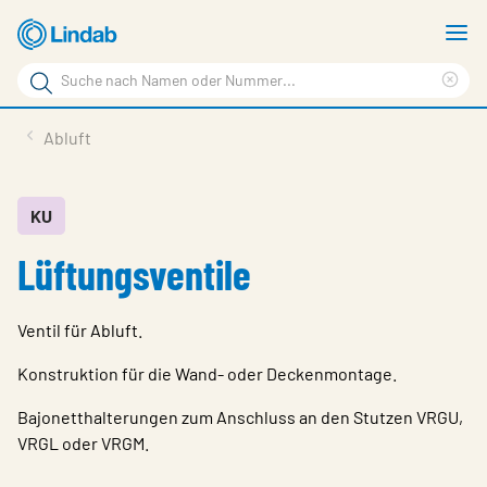
Zum
M
Hauptinhalt
a
Suchbegriff
springen
Suc
Seite
lös
Produkte
Abluft
durchsuchen
Planen mit Lindab
Wissen & Service
KU
Lüftungsventile
Inspiration
Unternehmen
Ventil für Abluft.
Nachhaltigkeit
Konstruktion für die Wand- oder Deckenmontage.
Kontakt
Bajonetthalterungen zum Anschluss an den Stutzen VRGU,
VRGL oder VRGM.
Wähle Sprache
Germany - Ventilation