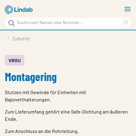
Zum
M
Hauptinhalt
a
Suchbegriff
springen
Suc
Seite
lös
Produkte
Zubehör
durchsuchen
Planen mit Lindab
Wissen & Service
VRGU
Montagering
Inspiration
Unternehmen
Stutzen mit Gewinde für Einheiten mit
Nachhaltigkeit
Bajonetthalterungen.
Kontakt
Zum Lieferumfang gehört eine Safe-Dichtung am äußeren
Ende.
Wähle Sprache
Germany - Ventilation
Zum Anschluss an die Rohrleitung.