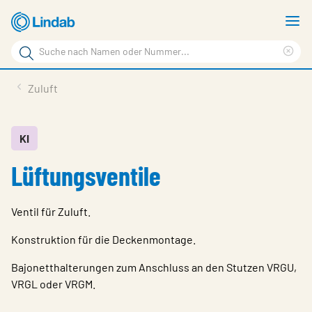
Zum
M
Hauptinhalt
a
Suchbegriff
springen
Suc
Seite
lös
Produkte
Zuluft
durchsuchen
Planen mit Lindab
Wissen & Service
KI
Lüftungsventile
Inspiration
Unternehmen
Ventil für Zuluft.
Nachhaltigkeit
Konstruktion für die Deckenmontage.
Kontakt
Bajonetthalterungen zum Anschluss an den Stutzen VRGU,
VRGL oder VRGM.
Wähle Sprache
Germany - Ventilation