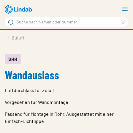
Zum
M
Hauptinhalt
a
Suchbegriff
springen
Suc
Seite
lös
Produkte
Zuluft
durchsuchen
Planen mit Lindab
Wissen & Service
SHH
Wandauslass
Inspiration
Unternehmen
Luftdurchlass für Zuluft.
Nachhaltigkeit
Vorgesehen für Wandmontage.
Kontakt
Passend für Montage in Rohr. Ausgestattet mit einer
Einfach-Dichtlippe.
Wähle Sprache
Germany - Ventilation