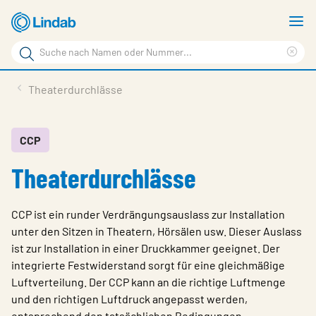
Zum
M
Hauptinhalt
a
Suchbegriff
springen
Suc
Seite
lös
Produkte
Theaterdurchlässe
durchsuchen
Planen mit Lindab
Wissen & Service
CCP
Theaterdurchlässe
Inspiration
Unternehmen
CCP ist ein runder Verdrängungsauslass zur Installation
Nachhaltigkeit
unter den Sitzen in Theatern, Hörsälen usw. Dieser Auslass
ist zur Installation in einer Druckkammer geeignet. Der
Kontakt
integrierte Festwiderstand sorgt für eine gleichmäßige
Luftverteilung. Der CCP kann an die richtige Luftmenge
Wähle Sprache
Germany - Ventilation
und den richtigen Luftdruck angepasst werden,
entsprechend den tatsächlichen Bedingungen.