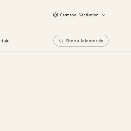
Wähle Sprache
Germany - Ventilation
ntakt
Shop ● felderer.de
Einloggen um den Waren