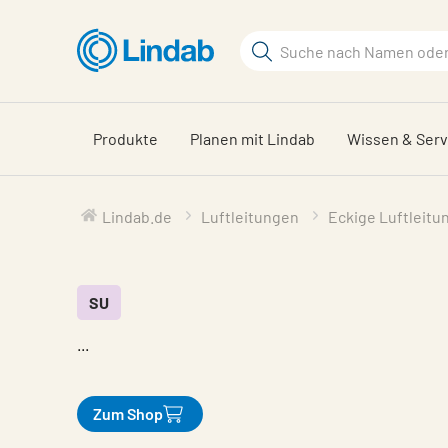
Zum
Hauptinhalt
Suchbegriff
springen
Seite
durchsuchen
Produkte
Planen mit Lindab
Wissen & Serv
Lindab.de
Luftleitungen
Eckige Luftleitu
SU
...
Zum Shop