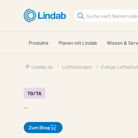
Zum
Hauptinhalt
Suchbegriff
springen
Seite
durchsuchen
Produkte
Planen mit Lindab
Wissen & Serv
Lindab.de
Luftleitungen
Eckige Luftleitu
TG/TA
...
Zum Shop