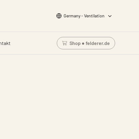
Wähle Sprache
Germany - Ventilation
ntakt
Shop ● felderer.de
Einloggen um den Waren