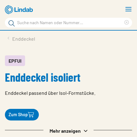
Zum
M
Hauptinhalt
a
Suchbegriff
springen
Suc
Seite
lös
Produkte
Enddeckel
durchsuchen
Planen mit Lindab
Wissen & Service
EPFUI
Enddeckel isoliert
Inspiration
Unternehmen
Enddeckel passend über Isol-Formstücke.
Nachhaltigkeit
Kontakt
Zum Shop
Wähle Sprache
Germany - Ventilation
Mehr anzeigen