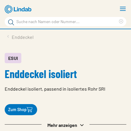
Zum
M
Hauptinhalt
a
Suchbegriff
springen
Suc
Seite
lös
Produkte
Enddeckel
durchsuchen
Planen mit Lindab
Wissen & Service
ESUI
Enddeckel isoliert
Inspiration
Unternehmen
Enddeckel isoliert, passend in isoliertes Rohr SRI
Nachhaltigkeit
Kontakt
Zum Shop
Wähle Sprache
Germany - Ventilation
Mehr anzeigen