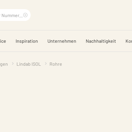
Suchbegriff
löschen
ice
Inspiration
Unternehmen
Nachhaltigkeit
Ko
ngen
Lindab ISOL
Rohre