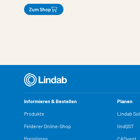
Zum Shop
Eigenschaften
Wert
Informieren & Bestellen
Planen
Produkte
Lindab So
Felderer Online-Shop
lindQST
Preislisten
CADvent