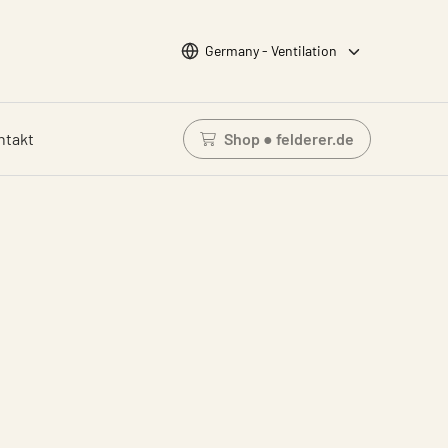
Wähle Sprache
Germany - Ventilation
ntakt
Shop ● felderer.de
Einloggen um den Waren