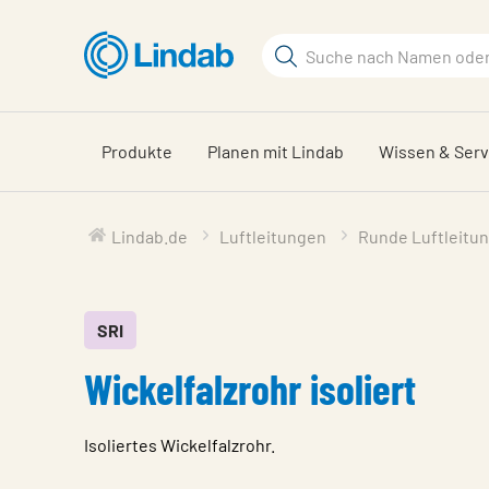
Zum
Hauptinhalt
Suchbegriff
springen
Seite
durchsuchen
Produkte
Planen mit Lindab
Wissen & Serv
Lindab.de
Luftleitungen
Runde Luftleitu
SRI
Wickelfalzrohr isoliert
Isoliertes Wickelfalzrohr.