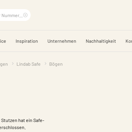
Suchbegriff
löschen
ice
Inspiration
Unternehmen
Nachhaltigkeit
Ko
ngen
Lindab Safe
Bögen
Stutzen hat ein Safe-
erschlossen.