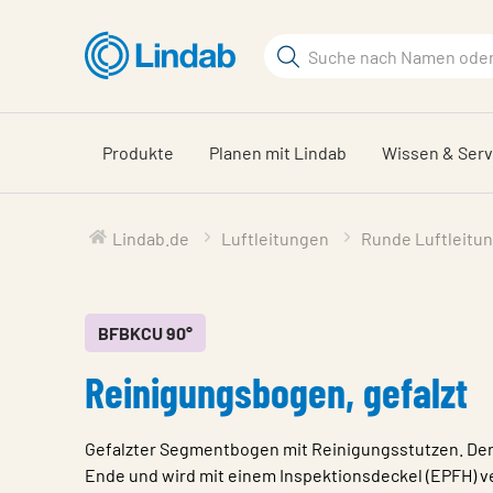
Zum
Hauptinhalt
Suchbegriff
springen
Seite
durchsuchen
Produkte
Planen mit Lindab
Wissen & Serv
Lindab.de
Luftleitungen
Runde Luftleitu
BFBKCU 90°
Reinigungsbogen, gefalzt
Gefalzter Segmentbogen mit Reinigungsstutzen. Der 
Ende und wird mit einem Inspektionsdeckel (EPFH) v