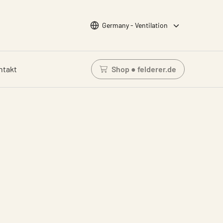
Wähle Sprache
Germany - Ventilation
ntakt
Shop ● felderer.de
Einloggen um den Waren