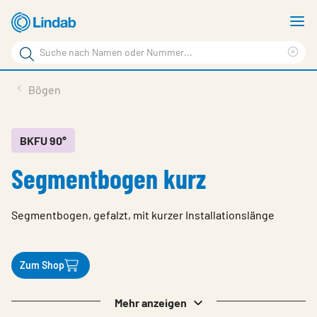
Zum
M
Hauptinhalt
a
Suchbegriff
springen
Suc
Seite
lös
Produkte
Bögen
durchsuchen
Planen mit Lindab
Wissen & Service
BKFU 90°
Segmentbogen kurz
Inspiration
Unternehmen
Segmentbogen, gefalzt, mit kurzer Installationslänge
Nachhaltigkeit
Kontakt
Zum Shop
Wähle Sprache
Germany - Ventilation
Mehr anzeigen