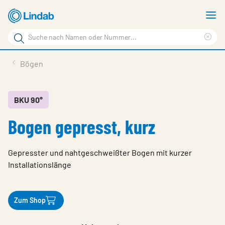
Zum
M
Hauptinhalt
a
Suchbegriff
springen
Suc
Seite
lös
Produkte
Bögen
durchsuchen
Planen mit Lindab
Wissen & Service
BKU 90°
Bogen gepresst, kurz
Inspiration
Unternehmen
Gepresster und nahtgeschweißter Bogen mit kurzer
Nachhaltigkeit
Installationslänge
Kontakt
Zum Shop
Wähle Sprache
Germany - Ventilation