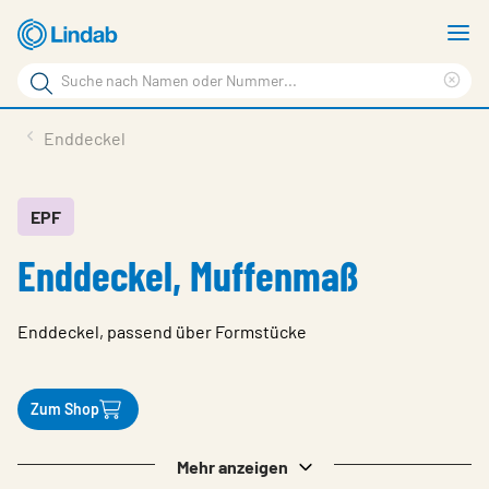
Zum
M
Hauptinhalt
a
Suchbegriff
springen
Suc
Seite
lös
Produkte
Enddeckel
durchsuchen
Planen mit Lindab
Wissen & Service
EPF
Enddeckel, Muffenmaß
Inspiration
Unternehmen
Enddeckel, passend über Formstücke
Nachhaltigkeit
Kontakt
Zum Shop
Wähle Sprache
Germany - Ventilation
Mehr anzeigen