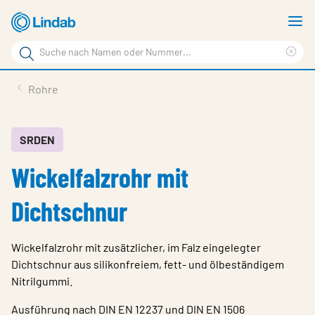
Zum
M
Hauptinhalt
a
Suchbegriff
springen
Suc
Seite
lös
Produkte
Rohre
durchsuchen
Planen mit Lindab
Wissen & Service
SRDEN
Wickelfalzrohr mit
Inspiration
Unternehmen
Dichtschnur
Nachhaltigkeit
Wickelfalzrohr mit zusätzlicher, im Falz eingelegter
Kontakt
Dichtschnur aus silikonfreiem, fett- und ölbeständigem
Nitrilgummi.
Wähle Sprache
Germany - Ventilation
Ausführung nach DIN EN 12237 und DIN EN 1506