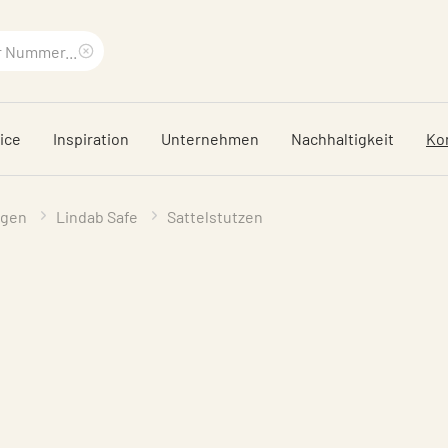
Suchbegriff
löschen
ice
Inspiration
Unternehmen
Nachhaltigkeit
Ko
ngen
Lindab Safe
Sattelstutzen