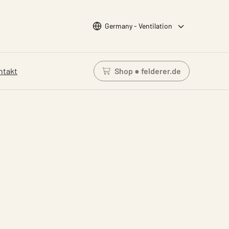
Wähle Sprache
Germany - Ventilation
ntakt
Shop ● felderer.de
Einloggen um den Waren