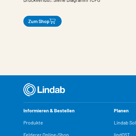
Zum Shop
Eigenschaften
Wert
Informieren & Bestellen
Planen
Produkte
Lindab So
Felderer Online-Shop
lindQST