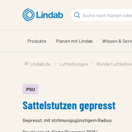
Zum
Hauptinhalt
Suchbegriff
springen
Seite
durchsuchen
Produkte
Planen mit Lindab
Wissen & Serv
Lindab.de
Luftleitungen
Runde Luftleitu
PSU
Sattelstutzen gepresst
Gepresst, mit strömungsgünstigem Radius
Druckverlust: Siehe Diagramm TCPU