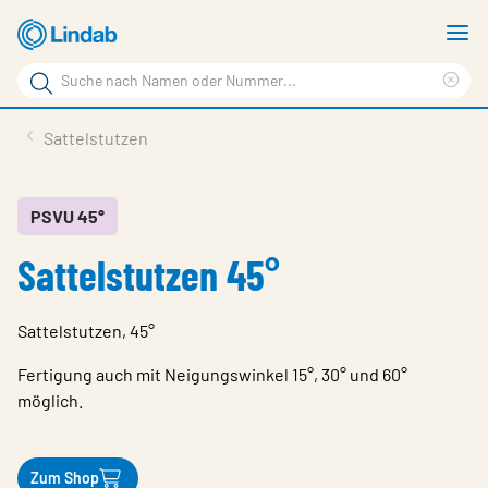
Zum
M
Hauptinhalt
a
Suchbegriff
springen
Suc
Seite
lös
Produkte
Sattelstutzen
durchsuchen
Planen mit Lindab
Wissen & Service
PSVU 45°
Sattelstutzen 45°
Inspiration
Unternehmen
Sattelstutzen, 45°
Nachhaltigkeit
Fertigung auch mit Neigungswinkel 15°, 30° und 60°
Kontakt
möglich.
Wähle Sprache
Germany - Ventilation
Zum Shop